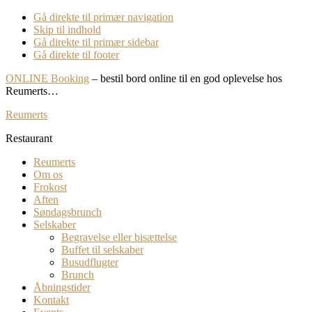
Gå direkte til primær navigation
Skip til indhold
Gå direkte til primær sidebar
Gå direkte til footer
ONLINE Booking
– bestil bord online til en god oplevelse hos
Reumerts…
Reumerts
Restaurant
Reumerts
Om os
Frokost
Aften
Søndagsbrunch
Selskaber
Begravelse eller bisættelse
Buffet til selskaber
Busudflugter
Brunch
Åbningstider
Kontakt