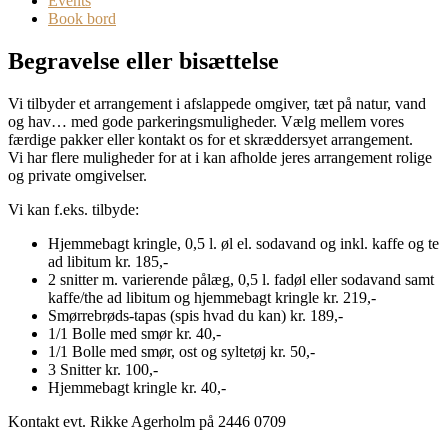
Events
Book bord
Begravelse eller bisættelse
Vi tilbyder et arrangement i afslappede omgiver, tæt på natur, vand
og hav… med gode parkeringsmuligheder. Vælg mellem vores
færdige pakker eller kontakt os for et skræddersyet arrangement.
Vi har flere muligheder for at i kan afholde jeres arrangement rolige
og private omgivelser.
Vi kan f.eks. tilbyde:
Hjemmebagt kringle, 0,5 l. øl el. sodavand og inkl. kaffe og te
ad libitum kr. 185,-
2 snitter m. varierende pålæg, 0,5 l. fadøl eller sodavand samt
kaffe/the ad libitum og hjemmebagt kringle kr. 219,-
Smørrebrøds-tapas (spis hvad du kan) kr. 189,-
1/1 Bolle med smør kr. 40,-
1/1 Bolle med smør, ost og syltetøj kr. 50,-
3 Snitter kr. 100,-
Hjemmebagt kringle kr. 40,-
Kontakt evt. Rikke Agerholm på 2446 0709